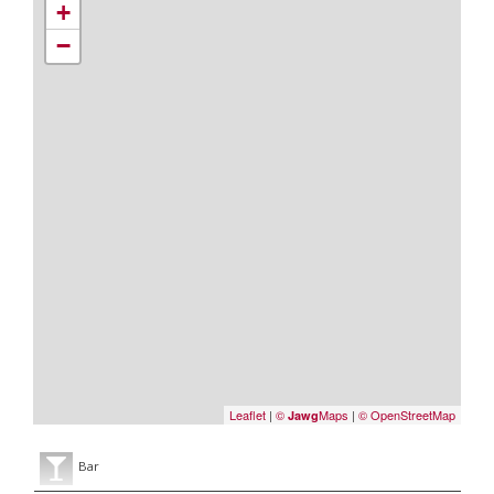
+
−
Leaflet
|
©
Maps
|
© OpenStreetMap
Jawg
Bar