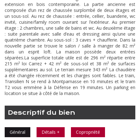
extension en bois contemporaine. La partie ancienne est
composée d’un rez de chaussée surplombé de deux étages et
un sous-sol. Au rez de chaussée : entrée, cellier, buanderie, wc
invité, cuisine/family room ouvrant sur l’extérieur. Au premier
étage : 2 chambres, une salle de bains et wc. Au deuxième étage
: suite parentale avec salle d’eau et dressing ainsi qu’une une
quatrième chambre. Au sous-sol : 3 caves + chaufferie. Dans la
nouvelle partie se trouve le salon / salle à manger de 82 m²
dans un esprit loft. La maison possède deux entrées
séparées.La superficie totale utile est de 296 m² répartie entre
215 m² loi Carrez + 42 m² de sous-sol et 38 m² de surfaces
supplémentaires au sol. Le terrain mesure 343 m² La chaudière
a été changée récemment et les charges sont faibles. Le train,
Transilien N se rend à Montparnasse en 10 minutes et le tram
T2 vous emmène à la Défense en 19 minutes. Un parking en
location se situe à côté de la maison.
descriptif du bien
Général
Détails +
Copropriété