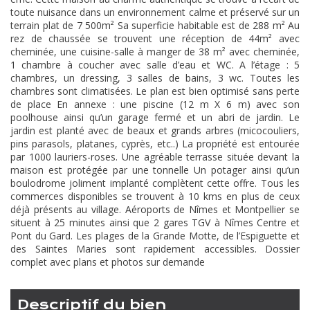
toute nuisance dans un environnement calme et préservé sur un
terrain plat de 7 500m² Sa superficie habitable est de 288 m² Au
rez de chaussée se trouvent une réception de 44m² avec
cheminée, une cuisine-salle à manger de 38 m² avec cheminée,
1 chambre à coucher avec salle d’eau et WC. A l’étage : 5
chambres, un dressing, 3 salles de bains, 3 wc. Toutes les
chambres sont climatisées. Le plan est bien optimisé sans perte
de place En annexe : une piscine (12 m X 6 m) avec son
poolhouse ainsi qu’un garage fermé et un abri de jardin. Le
jardin est planté avec de beaux et grands arbres (micocouliers,
pins parasols, platanes, cyprès, etc..) La propriété est entourée
par 1000 lauriers-roses. Une agréable terrasse située devant la
maison est protégée par une tonnelle Un potager ainsi qu’un
boulodrome joliment implanté complètent cette offre. Tous les
commerces disponibles se trouvent à 10 kms en plus de ceux
déjà présents au village. Aéroports de Nîmes et Montpellier se
situent à 25 minutes ainsi que 2 gares TGV à Nîmes Centre et
Pont du Gard. Les plages de la Grande Motte, de l’Espiguette et
des Saintes Maries sont rapidement accessibles. Dossier
complet avec plans et photos sur demande
descriptif du bien