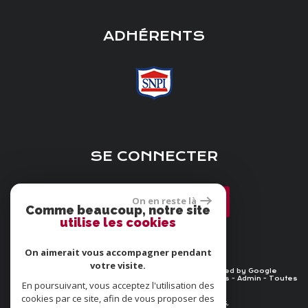
ADHÉRENTS
SE CONNECTER
On en reste là
Espace propriétaire
Comme beaucoup, notre site
utilise les cookies
On aimerait vous accompagner pendant
votre visite.
© 2026 | Tous droits réservés | Traduction powered by Google
Plan du site
-
Mentions légales
-
Nos honoraires
-
Liens
-
Admin
-
Toutes
En poursuivant, vous acceptez l'utilisation des
nos annonces
-
Politique RGPD
cookies par ce site, afin de vous proposer des
Site internet compatible multi-supports,